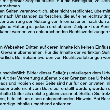
it größter Sorgfalt erstellt. Für die Richtigkeit, Vollstän
bernehmen.
sen Seiten verantwortlich, aber nicht verpflichtet, überm
 nach Umständen zu forschen, die auf eine rechtswidrig
oder Sperrung der Nutzung von Informationen nach den 
gliche Haftung ist jedoch erst ab dem Zeitpunkt der Kenn
bekannt werden von entsprechenden Rechtsverletzungen
en Webseiten Dritter, auf deren Inhalte ich keinen Einflu
Gewähr übernehmen. Für die Inhalte der verlinkten Seiten
twortlich. Bei Bekanntwerden von Rechtsverletzungen w
einschließlich Bilder dieser Seite(n) unterliegen dem Urhe
de Art der Verwertung außerhalb der Grenzen des Urheb
ads und Kopien dieser Seite sind nur für den privaten,
dieser Seite nicht vom Betreiber erstellt wurden, werden 
alte Dritter als solche gekennzeichnet. Sollten Sie tro
en, bitte ich um einen entsprechenden Hinweis. Bei Be
erartige Inhalte umgehend entfernen.